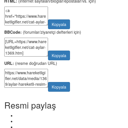
HTML:
(internet sayfaları/bloglar/epostalar/vs. için)
Kopyala
BBCode:
(forumlar/ziyaretçi defterleri için)
Kopyala
URL:
(resme doğrudan URL)
Kopyala
Resmi paylaş