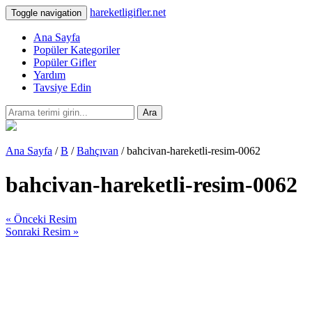
hareketligifler.net
Toggle navigation
Ana Sayfa
Popüler Kategoriler
Popüler Gifler
Yardım
Tavsiye Edin
Ara
Ana Sayfa
/
B
/
Bahçıvan
/ bahcivan-hareketli-resim-0062
bahcivan-hareketli-resim-0062
« Önceki Resim
Sonraki Resim »