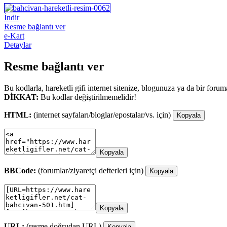
İndir
Resme bağlantı ver
e-Kart
Detaylar
Resme bağlantı ver
Bu kodlarla, hareketli gifi internet sitenize, blogunuza ya da bir forum
DİKKAT:
Bu kodlar değiştirilmemelidir!
HTML:
(internet sayfaları/bloglar/epostalar/vs. için)
Kopyala
Kopyala
BBCode:
(forumlar/ziyaretçi defterleri için)
Kopyala
Kopyala
URL:
(resme doğrudan URL)
Kopyala