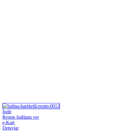
İndir
Resme bağlantı ver
e-Kart
Detaylar