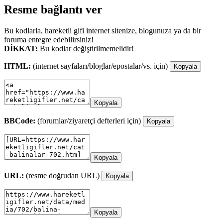
Resme bağlantı ver
Bu kodlarla, hareketli gifi internet sitenize, blogunuza ya da bir
foruma entegre edebilirsiniz!
DİKKAT:
Bu kodlar değiştirilmemelidir!
HTML:
(internet sayfaları/bloglar/epostalar/vs. için)
Kopyala
Kopyala
BBCode:
(forumlar/ziyaretçi defterleri için)
Kopyala
Kopyala
URL:
(resme doğrudan URL)
Kopyala
Kopyala