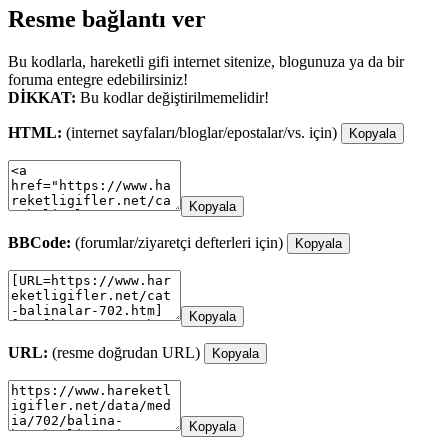
Resme bağlantı ver
Bu kodlarla, hareketli gifi internet sitenize, blogunuza ya da bir
foruma entegre edebilirsiniz!
DİKKAT:
Bu kodlar değiştirilmemelidir!
HTML:
(internet sayfaları/bloglar/epostalar/vs. için)
Kopyala
Kopyala
BBCode:
(forumlar/ziyaretçi defterleri için)
Kopyala
Kopyala
URL:
(resme doğrudan URL)
Kopyala
Kopyala