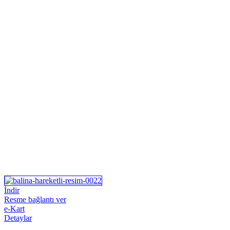
İndir
Resme bağlantı ver
e-Kart
Detaylar