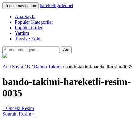
hareketligifler.net
Toggle navigation
Ana Sayfa
Popüler Kategoriler
Popüler Gifler
Yardım
Tavsiye Edin
Ara
Ana Sayfa
/
B
/
Bando Takımı
/ bando-takimi-hareketli-resim-0035
bando-takimi-hareketli-resim-
0035
« Önceki Resim
Sonraki Resim »