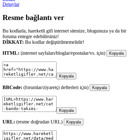
Detaylar
Resme bağlantı ver
Bu kodlarla, hareketli gifi internet sitenize, blogunuza ya da bir
foruma entegre edebilirsiniz!
DİKKAT:
Bu kodlar değiştirilmemelidir!
HTML:
(internet sayfaları/bloglar/epostalar/vs. için)
Kopyala
Kopyala
BBCode:
(forumlar/ziyaretçi defterleri için)
Kopyala
Kopyala
URL:
(resme doğrudan URL)
Kopyala