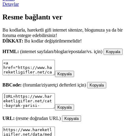
Detaylar
Resme bağlantı ver
Bu kodlarla, hareketli gifi internet sitenize, blogunuza ya da bir
foruma entegre edebilirsiniz!
DİKKAT:
Bu kodlar değiştirilmemelidir!
HTML:
(internet sayfaları/bloglar/epostalar/vs. için)
Kopyala
Kopyala
BBCode:
(forumlar/ziyaretçi defterleri için)
Kopyala
Kopyala
URL:
(resme doğrudan URL)
Kopyala