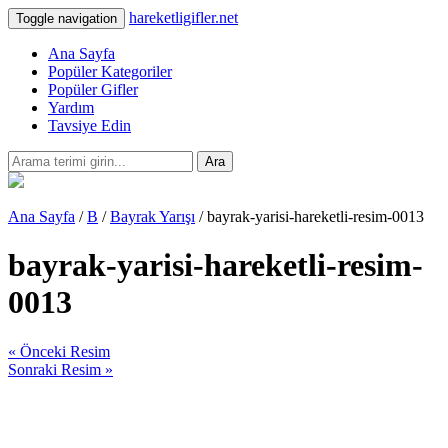
hareketligifler.net
Toggle navigation
Ana Sayfa
Popüler Kategoriler
Popüler Gifler
Yardım
Tavsiye Edin
Ara
Ana Sayfa
/
B
/
Bayrak Yarışı
/ bayrak-yarisi-hareketli-resim-0013
bayrak-yarisi-hareketli-resim-
0013
« Önceki Resim
Sonraki Resim »