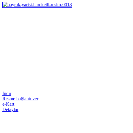
İndir
Resme bağlantı ver
e-Kart
Detaylar