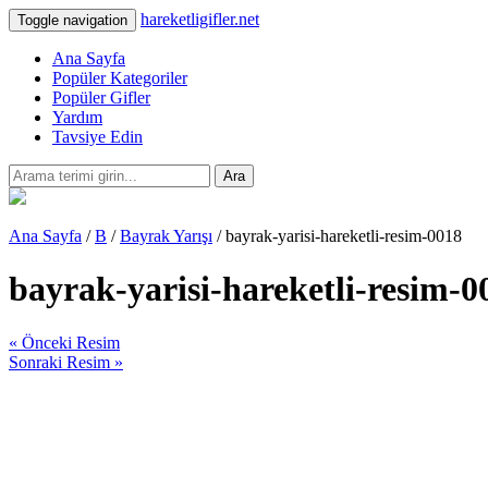
hareketligifler.net
Toggle navigation
Ana Sayfa
Popüler Kategoriler
Popüler Gifler
Yardım
Tavsiye Edin
Ara
Ana Sayfa
/
B
/
Bayrak Yarışı
/ bayrak-yarisi-hareketli-resim-0018
bayrak-yarisi-hareketli-resim-0
« Önceki Resim
Sonraki Resim »