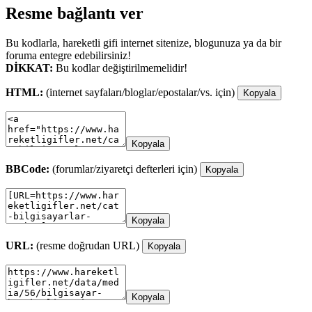
Resme bağlantı ver
Bu kodlarla, hareketli gifi internet sitenize, blogunuza ya da bir
foruma entegre edebilirsiniz!
DİKKAT:
Bu kodlar değiştirilmemelidir!
HTML:
(internet sayfaları/bloglar/epostalar/vs. için)
Kopyala
Kopyala
BBCode:
(forumlar/ziyaretçi defterleri için)
Kopyala
Kopyala
URL:
(resme doğrudan URL)
Kopyala
Kopyala