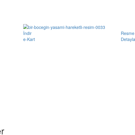
İndir
Resme 
e-Kart
Detayla
r