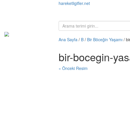
hareketligifler.net
Ana Sayfa
/
B
/
Bir Böceğin Yaşamı
/ b
bir-bocegin-ya
« Önceki Resim