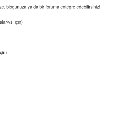
nize, blogunuza ya da bir foruma entegre edebilirsiniz!
lar/vs. için)
çin)