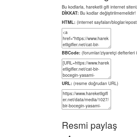
Bu kodlarla, hareketli gifi internet site
DİKKAT:
Bu kodlar değiştirilmemelidir!
HTML:
(internet sayfaları/bloglar/eposta
BBCode:
(forumlar/ziyaretçi defterleri i
URL:
(resme doğrudan URL)
Resmi paylaş