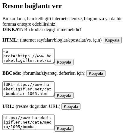
Resme bağlantı ver
Bu kodlarla, hareketli gifi internet sitenize, blogunuza ya da bir
foruma entegre edebilirsiniz!
DİKKAT:
Bu kodlar değiştirilmemelidir!
HTML:
(internet sayfaları/bloglar/epostalar/vs. için)
Kopyala
Kopyala
BBCode:
(forumlar/ziyaretçi defterleri için)
Kopyala
Kopyala
URL:
(resme doğrudan URL)
Kopyala
Kopyala