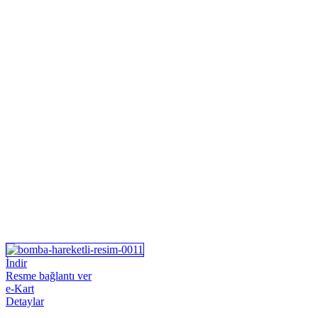
İndir
Resme bağlantı ver
e-Kart
Detaylar