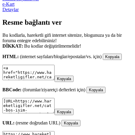
e-Kart
Detaylar
Resme bağlantı ver
Bu kodlarla, hareketli gifi internet sitenize, blogunuza ya da bir
foruma entegre edebilirsiniz!
DİKKAT:
Bu kodlar değiştirilmemelidir!
HTML:
(internet sayfaları/bloglar/epostalar/vs. için)
Kopyala
Kopyala
BBCode:
(forumlar/ziyaretçi defterleri için)
Kopyala
Kopyala
URL:
(resme doğrudan URL)
Kopyala