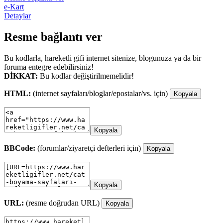
e-Kart
Detaylar
Resme bağlantı ver
Bu kodlarla, hareketli gifi internet sitenize, blogunuza ya da bir
foruma entegre edebilirsiniz!
DİKKAT:
Bu kodlar değiştirilmemelidir!
HTML:
(internet sayfaları/bloglar/epostalar/vs. için)
Kopyala
Kopyala
BBCode:
(forumlar/ziyaretçi defterleri için)
Kopyala
Kopyala
URL:
(resme doğrudan URL)
Kopyala