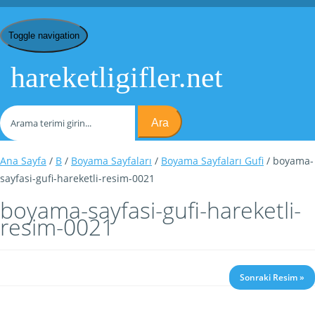
Toggle navigation
hareketligifler.net
Ara
Ana Sayfa
/
B
/
Boyama Sayfaları
/
Boyama Sayfaları Gufi
/ boyama-
sayfasi-gufi-hareketli-resim-0021
boyama-sayfasi-gufi-hareketli-
resim-0021
Sonraki Resim »