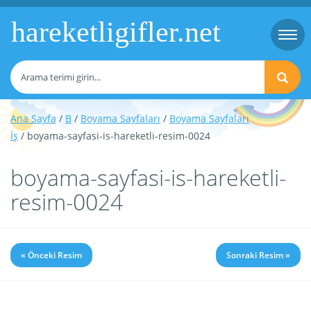
hareketligifler.net
Togg
navi
Ana Sayfa
/
B
/
Boyama Sayfaları
/
Boyama Sayfaları
İş
/ boyama-sayfasi-is-hareketli-resim-0024
boyama-sayfasi-is-hareketli-
resim-0024
« Önceki Resim
Sonraki Resim »