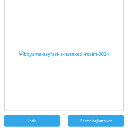
İndir
Resme bağlantı ver