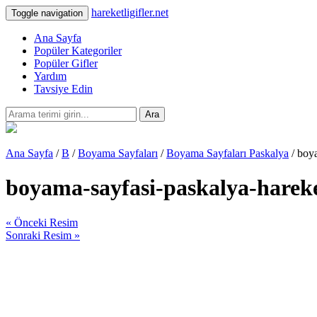
hareketligifler.net
Toggle navigation
Ana Sayfa
Popüler Kategoriler
Popüler Gifler
Yardım
Tavsiye Edin
Ara
Ana Sayfa
/
B
/
Boyama Sayfaları
/
Boyama Sayfaları Paskalya
/ boya
boyama-sayfasi-paskalya-hareke
« Önceki Resim
Sonraki Resim »