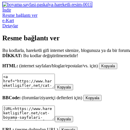
İndir
Resme bağlantı ver
e-Kart
Detaylar
Resme bağlantı ver
Bu kodlarla, hareketli gifi internet sitenize, blogunuza ya da bir forum
DİKKAT:
Bu kodlar değiştirilmemelidir!
HTML:
(internet sayfaları/bloglar/epostalar/vs. için)
Kopyala
Kopyala
BBCode:
(forumlar/ziyaretçi defterleri için)
Kopyala
Kopyala
URL:
(resme doğrudan URL)
Kopyala