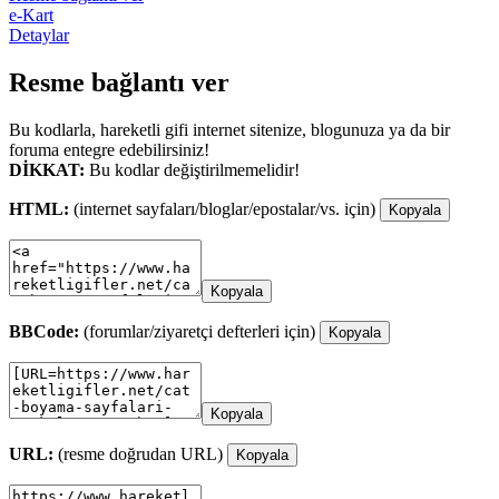
e-Kart
Detaylar
Resme bağlantı ver
Bu kodlarla, hareketli gifi internet sitenize, blogunuza ya da bir
foruma entegre edebilirsiniz!
DİKKAT:
Bu kodlar değiştirilmemelidir!
HTML:
(internet sayfaları/bloglar/epostalar/vs. için)
Kopyala
Kopyala
BBCode:
(forumlar/ziyaretçi defterleri için)
Kopyala
Kopyala
URL:
(resme doğrudan URL)
Kopyala