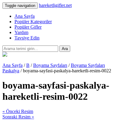
hareketligifler.net
Toggle navigation
Ana Sayfa
Popüler Kategoriler
Popüler Gifler
Yardım
Tavsiye Edin
Ara
Ana Sayfa
/
B
/
Boyama Sayfaları
/
Boyama Sayfaları
Paskalya
/ boyama-sayfasi-paskalya-hareketli-resim-0022
boyama-sayfasi-paskalya-
hareketli-resim-0022
« Önceki Resim
Sonraki Resim »