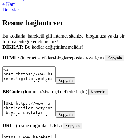
e-Kart
Detaylar
Resme bağlantı ver
Bu kodlarla, hareketli gifi internet sitenize, blogunuza ya da bir
foruma entegre edebilirsiniz!
DİKKAT:
Bu kodlar değiştirilmemelidir!
HTML:
(internet sayfaları/bloglar/epostalar/vs. için)
Kopyala
Kopyala
BBCode:
(forumlar/ziyaretçi defterleri için)
Kopyala
Kopyala
URL:
(resme doğrudan URL)
Kopyala