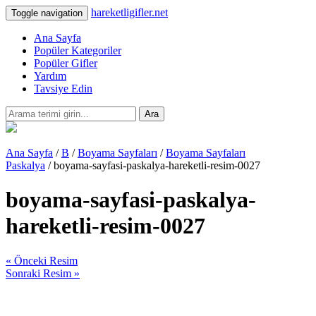
hareketligifler.net
Toggle navigation
Ana Sayfa
Popüler Kategoriler
Popüler Gifler
Yardım
Tavsiye Edin
Ara
Ana Sayfa
/
B
/
Boyama Sayfaları
/
Boyama Sayfaları
Paskalya
/ boyama-sayfasi-paskalya-hareketli-resim-0027
boyama-sayfasi-paskalya-
hareketli-resim-0027
« Önceki Resim
Sonraki Resim »