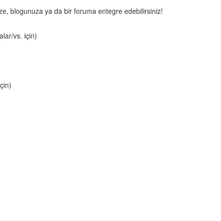
nize, blogunuza ya da bir foruma entegre edebilirsiniz!
lar/vs. için)
çin)