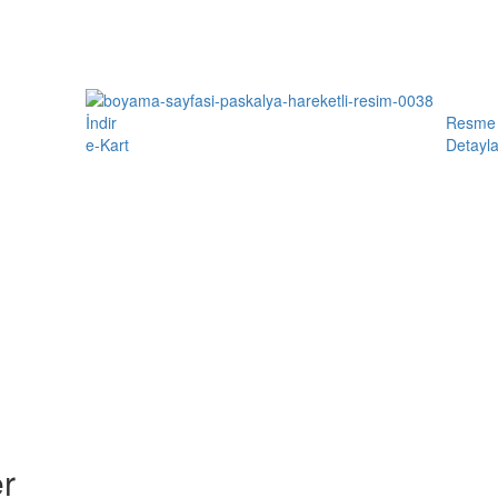
İndir
Resme 
e-Kart
Detayla
r