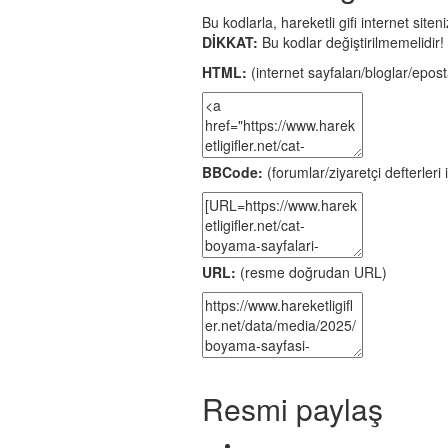
Bu kodlarla, hareketli gifi internet site
DİKKAT:
Bu kodlar değiştirilmemelidir!
HTML:
(internet sayfaları/bloglar/eposta
BBCode:
(forumlar/ziyaretçi defterleri i
URL:
(resme doğrudan URL)
Resmi paylaş