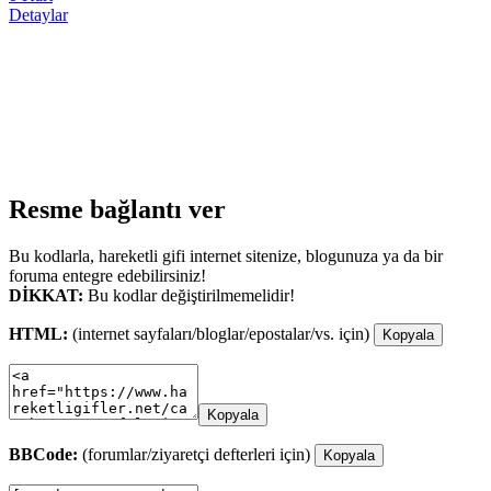
Detaylar
Resme bağlantı ver
Bu kodlarla, hareketli gifi internet sitenize, blogunuza ya da bir
foruma entegre edebilirsiniz!
DİKKAT:
Bu kodlar değiştirilmemelidir!
HTML:
(internet sayfaları/bloglar/epostalar/vs. için)
Kopyala
Kopyala
BBCode:
(forumlar/ziyaretçi defterleri için)
Kopyala