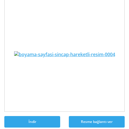
İndir
Resme bağlantı ver