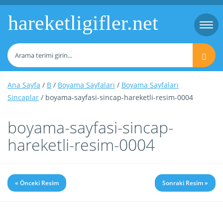
hareketligifler.net
Togg
navi
Ana Sayfa
/
B
/
Boyama Sayfaları
/
Boyama Sayfaları
Sincaplar
/ boyama-sayfasi-sincap-hareketli-resim-0004
boyama-sayfasi-sincap-
hareketli-resim-0004
« Önceki Resim
Sonraki Resim »