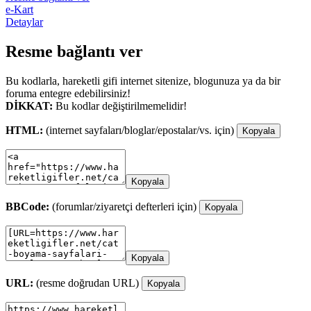
e-Kart
Detaylar
Resme bağlantı ver
Bu kodlarla, hareketli gifi internet sitenize, blogunuza ya da bir
foruma entegre edebilirsiniz!
DİKKAT:
Bu kodlar değiştirilmemelidir!
HTML:
(internet sayfaları/bloglar/epostalar/vs. için)
Kopyala
Kopyala
BBCode:
(forumlar/ziyaretçi defterleri için)
Kopyala
Kopyala
URL:
(resme doğrudan URL)
Kopyala