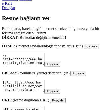
e-Kart
Detaylar
Resme bağlantı ver
Bu kodlarla, hareketli gifi internet sitenize, blogunuza ya da bir
foruma entegre edebilirsiniz!
DİKKAT:
Bu kodlar değiştirilmemelidir!
HTML:
(internet sayfaları/bloglar/epostalar/vs. için)
Kopyala
Kopyala
BBCode:
(forumlar/ziyaretçi defterleri için)
Kopyala
Kopyala
URL:
(resme doğrudan URL)
Kopyala