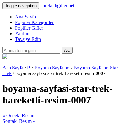
hareketligifler.net
Toggle navigation
Ana Sayfa
Popüler Kategoriler
Popüler Gifler
Yardım
Tavsiye Edin
Ara
Ana Sayfa
/
B
/
Boyama Sayfaları
/
Boyama Sayfaları Star
Trek
/ boyama-sayfasi-star-trek-hareketli-resim-0007
boyama-sayfasi-star-trek-
hareketli-resim-0007
« Önceki Resim
Sonraki Resim »