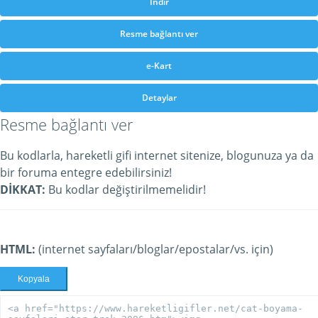
İndir
Resme bağlantı ver
e-Kart
Detaylar
Resme bağlantı ver
Bu kodlarla, hareketli gifi internet sitenize, blogunuza ya da
bir foruma entegre edebilirsiniz!
DİKKAT:
Bu kodlar değiştirilmemelidir!
HTML:
(internet sayfaları/bloglar/epostalar/vs. için)
Kopyala