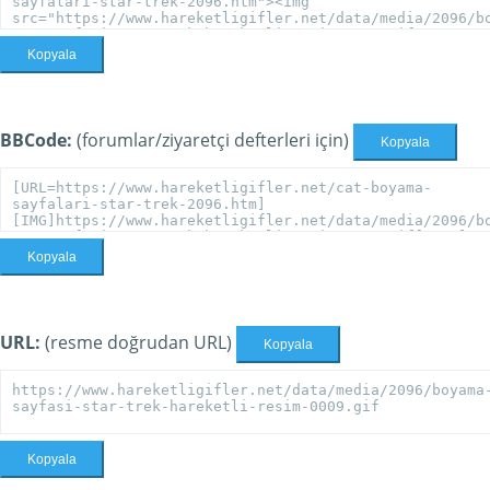
Kopyala
BBCode:
(forumlar/ziyaretçi defterleri için)
Kopyala
Kopyala
URL:
(resme doğrudan URL)
Kopyala
Kopyala