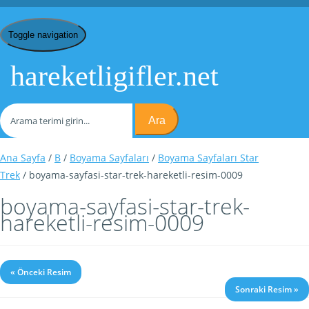
Toggle navigation
hareketligifler.net
Ara
Ana Sayfa
/
B
/
Boyama Sayfaları
/
Boyama Sayfaları Star
Trek
/ boyama-sayfasi-star-trek-hareketli-resim-0009
boyama-sayfasi-star-trek-
hareketli-resim-0009
« Önceki Resim
Sonraki Resim »