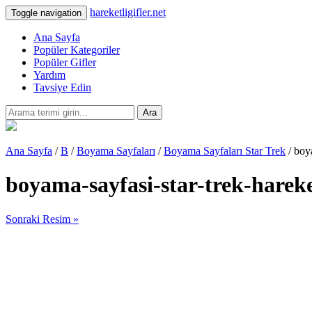
hareketligifler.net
Toggle navigation
Ana Sayfa
Popüler Kategoriler
Popüler Gifler
Yardım
Tavsiye Edin
Ara
Ana Sayfa
/
B
/
Boyama Sayfaları
/
Boyama Sayfaları Star Trek
/ boy
boyama-sayfasi-star-trek-hareke
Sonraki Resim »