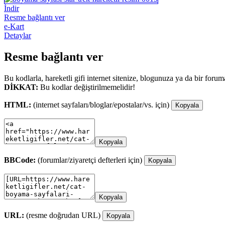
İndir
Resme bağlantı ver
e-Kart
Detaylar
Resme bağlantı ver
Bu kodlarla, hareketli gifi internet sitenize, blogunuza ya da bir forum
DİKKAT:
Bu kodlar değiştirilmemelidir!
HTML:
(internet sayfaları/bloglar/epostalar/vs. için)
Kopyala
Kopyala
BBCode:
(forumlar/ziyaretçi defterleri için)
Kopyala
Kopyala
URL:
(resme doğrudan URL)
Kopyala