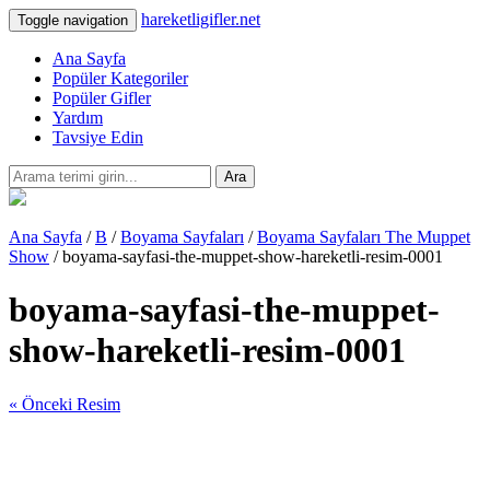
hareketligifler.net
Toggle navigation
Ana Sayfa
Popüler Kategoriler
Popüler Gifler
Yardım
Tavsiye Edin
Ara
Ana Sayfa
/
B
/
Boyama Sayfaları
/
Boyama Sayfaları The Muppet
Show
/ boyama-sayfasi-the-muppet-show-hareketli-resim-0001
boyama-sayfasi-the-muppet-
show-hareketli-resim-0001
« Önceki Resim