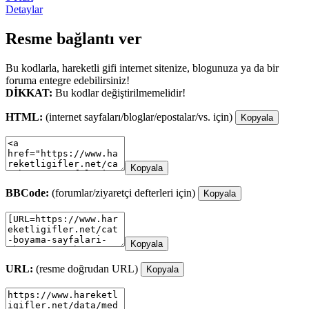
Detaylar
Resme bağlantı ver
Bu kodlarla, hareketli gifi internet sitenize, blogunuza ya da bir
foruma entegre edebilirsiniz!
DİKKAT:
Bu kodlar değiştirilmemelidir!
HTML:
(internet sayfaları/bloglar/epostalar/vs. için)
Kopyala
Kopyala
BBCode:
(forumlar/ziyaretçi defterleri için)
Kopyala
Kopyala
URL:
(resme doğrudan URL)
Kopyala