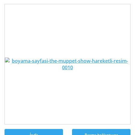
İndir
Resme bağlantı ver