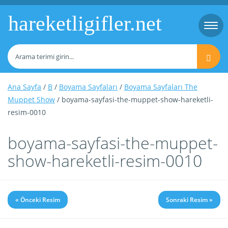
hareketligifler.net
Togg
navi
Ana Sayfa
/
B
/
Boyama Sayfaları
/
Boyama Sayfaları The
Muppet Show
/ boyama-sayfasi-the-muppet-show-hareketli-
resim-0010
boyama-sayfasi-the-muppet-
show-hareketli-resim-0010
« Önceki Resim
Sonraki Resim »