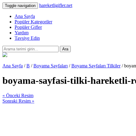
hareketligifler.net
Toggle navigation
Ana Sayfa
Popüler Kategoriler
Popüler Gifler
Yardım
Tavsiye Edin
Ara
Ana Sayfa
/
B
/
Boyama Sayfaları
/
Boyama Sayfaları Tilkiler
/ boyama
boyama-sayfasi-tilki-hareketli-
« Önceki Resim
Sonraki Resim »