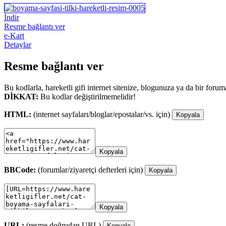
İndir
Resme bağlantı ver
e-Kart
Detaylar
Resme bağlantı ver
Bu kodlarla, hareketli gifi internet sitenize, blogunuza ya da bir forum
DİKKAT:
Bu kodlar değiştirilmemelidir!
HTML:
(internet sayfaları/bloglar/epostalar/vs. için)
Kopyala
Kopyala
BBCode:
(forumlar/ziyaretçi defterleri için)
Kopyala
Kopyala
URL:
(resme doğrudan URL)
Kopyala