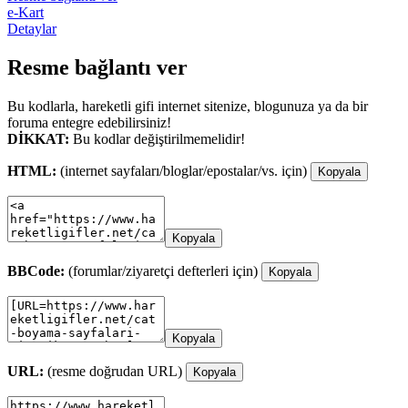
e-Kart
Detaylar
Resme bağlantı ver
Bu kodlarla, hareketli gifi internet sitenize, blogunuza ya da bir
foruma entegre edebilirsiniz!
DİKKAT:
Bu kodlar değiştirilmemelidir!
HTML:
(internet sayfaları/bloglar/epostalar/vs. için)
Kopyala
Kopyala
BBCode:
(forumlar/ziyaretçi defterleri için)
Kopyala
Kopyala
URL:
(resme doğrudan URL)
Kopyala