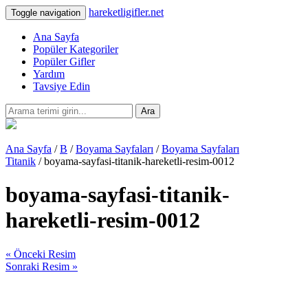
hareketligifler.net
Toggle navigation
Ana Sayfa
Popüler Kategoriler
Popüler Gifler
Yardım
Tavsiye Edin
Ara
Ana Sayfa
/
B
/
Boyama Sayfaları
/
Boyama Sayfaları
Titanik
/ boyama-sayfasi-titanik-hareketli-resim-0012
boyama-sayfasi-titanik-
hareketli-resim-0012
« Önceki Resim
Sonraki Resim »