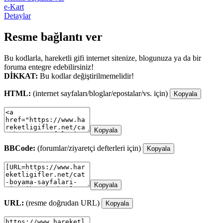
e-Kart
Detaylar
Resme bağlantı ver
Bu kodlarla, hareketli gifi internet sitenize, blogunuza ya da bir
foruma entegre edebilirsiniz!
DİKKAT:
Bu kodlar değiştirilmemelidir!
HTML:
(internet sayfaları/bloglar/epostalar/vs. için)
Kopyala
Kopyala
BBCode:
(forumlar/ziyaretçi defterleri için)
Kopyala
Kopyala
URL:
(resme doğrudan URL)
Kopyala