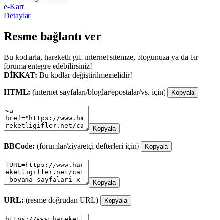
e-Kart
Detaylar
Resme bağlantı ver
Bu kodlarla, hareketli gifi internet sitenize, blogunuza ya da bir
foruma entegre edebilirsiniz!
DİKKAT:
Bu kodlar değiştirilmemelidir!
HTML:
(internet sayfaları/bloglar/epostalar/vs. için)
Kopyala
Kopyala
BBCode:
(forumlar/ziyaretçi defterleri için)
Kopyala
Kopyala
URL:
(resme doğrudan URL)
Kopyala