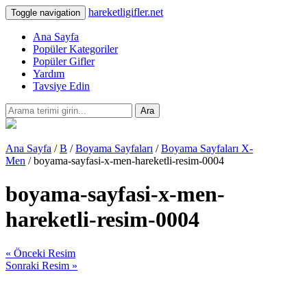
hareketligifler.net
Toggle navigation
Ana Sayfa
Popüler Kategoriler
Popüler Gifler
Yardım
Tavsiye Edin
Ara
Ana Sayfa
/
B
/
Boyama Sayfaları
/
Boyama Sayfaları X-
Men
/ boyama-sayfasi-x-men-hareketli-resim-0004
boyama-sayfasi-x-men-
hareketli-resim-0004
« Önceki Resim
Sonraki Resim »