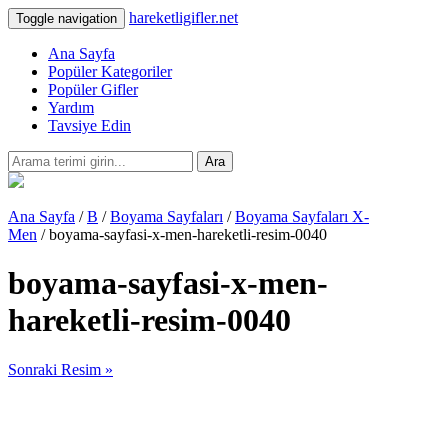
hareketligifler.net
Toggle navigation
Ana Sayfa
Popüler Kategoriler
Popüler Gifler
Yardım
Tavsiye Edin
Ara
Ana Sayfa
/
B
/
Boyama Sayfaları
/
Boyama Sayfaları X-
Men
/ boyama-sayfasi-x-men-hareketli-resim-0040
boyama-sayfasi-x-men-
hareketli-resim-0040
Sonraki Resim »