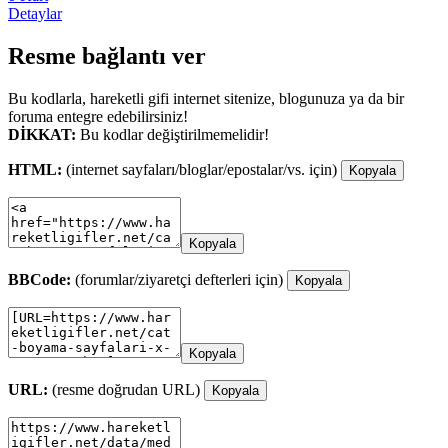
Detaylar
Resme bağlantı ver
Bu kodlarla, hareketli gifi internet sitenize, blogunuza ya da bir
foruma entegre edebilirsiniz!
DİKKAT:
Bu kodlar değiştirilmemelidir!
HTML:
(internet sayfaları/bloglar/epostalar/vs. için)
Kopyala
Kopyala
BBCode:
(forumlar/ziyaretçi defterleri için)
Kopyala
Kopyala
URL:
(resme doğrudan URL)
Kopyala