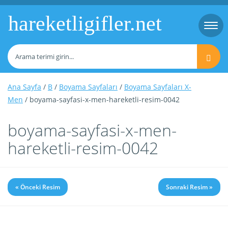
hareketligifler.net
Togg
navi
Ana Sayfa
/
B
/
Boyama Sayfaları
/
Boyama Sayfaları X-
Men
/ boyama-sayfasi-x-men-hareketli-resim-0042
boyama-sayfasi-x-men-
hareketli-resim-0042
« Önceki Resim
Sonraki Resim »