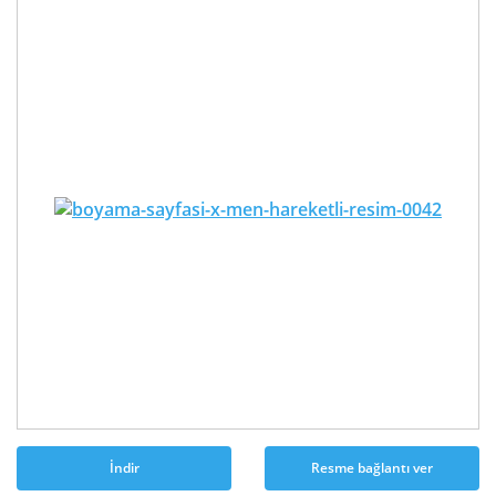
İndir
Resme bağlantı ver