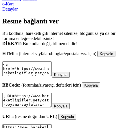
e-Kart
Detaylar
Resme bağlantı ver
Bu kodlarla, hareketli gifi internet sitenize, blogunuza ya da bir
foruma entegre edebilirsiniz!
DİKKAT:
Bu kodlar değiştirilmemelidir!
HTML:
(internet sayfaları/bloglar/epostalar/vs. için)
Kopyala
Kopyala
BBCode:
(forumlar/ziyaretçi defterleri için)
Kopyala
Kopyala
URL:
(resme doğrudan URL)
Kopyala