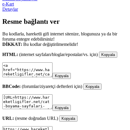
e-Kart
Detaylar
Resme bağlantı ver
Bu kodlarla, hareketli gifi internet sitenize, blogunuza ya da bir
foruma entegre edebilirsiniz!
DİKKAT:
Bu kodlar değiştirilmemelidir!
HTML:
(internet sayfaları/bloglar/epostalar/vs. için)
Kopyala
Kopyala
BBCode:
(forumlar/ziyaretçi defterleri için)
Kopyala
Kopyala
URL:
(resme doğrudan URL)
Kopyala