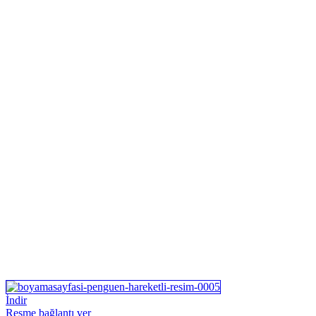
İndir
Resme bağlantı ver