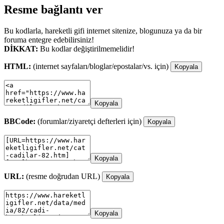
Resme bağlantı ver
Bu kodlarla, hareketli gifi internet sitenize, blogunuza ya da bir
foruma entegre edebilirsiniz!
DİKKAT:
Bu kodlar değiştirilmemelidir!
HTML:
(internet sayfaları/bloglar/epostalar/vs. için)
Kopyala
Kopyala
BBCode:
(forumlar/ziyaretçi defterleri için)
Kopyala
Kopyala
URL:
(resme doğrudan URL)
Kopyala
Kopyala