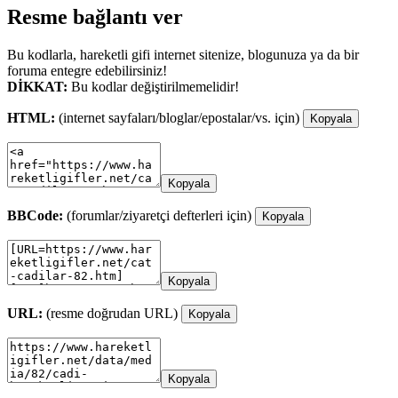
Resme bağlantı ver
Bu kodlarla, hareketli gifi internet sitenize, blogunuza ya da bir
foruma entegre edebilirsiniz!
DİKKAT:
Bu kodlar değiştirilmemelidir!
HTML:
(internet sayfaları/bloglar/epostalar/vs. için)
Kopyala
Kopyala
BBCode:
(forumlar/ziyaretçi defterleri için)
Kopyala
Kopyala
URL:
(resme doğrudan URL)
Kopyala
Kopyala