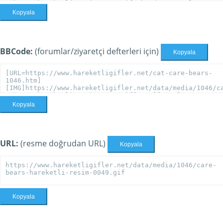
Kopyala
BBCode:
(forumlar/ziyaretçi defterleri için)
Kopyala
Kopyala
URL:
(resme doğrudan URL)
Kopyala
Kopyala