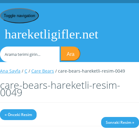
Toggle navigation
hareketligifler.net
Ara
Ana Sayfa
/
C
/
Care Bears
/ care-bears-hareketli-resim-0049
care-bears-hareketli-resim-
0049
« Önceki Resim
Sonraki Resim »