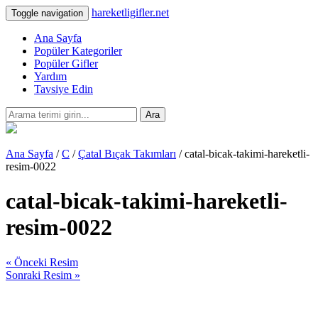
hareketligifler.net
Toggle navigation
Ana Sayfa
Popüler Kategoriler
Popüler Gifler
Yardım
Tavsiye Edin
Ara
Ana Sayfa
/
C
/
Çatal Bıçak Takımları
/ catal-bicak-takimi-hareketli-
resim-0022
catal-bicak-takimi-hareketli-
resim-0022
« Önceki Resim
Sonraki Resim »