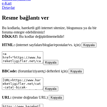
e-Kart
Detaylar
Resme bağlantı ver
Bu kodlarla, hareketli gifi internet sitenize, blogunuza ya da bir
foruma entegre edebilirsiniz!
DİKKAT:
Bu kodlar değiştirilmemelidir!
HTML:
(internet sayfaları/bloglar/epostalar/vs. için)
Kopyala
Kopyala
BBCode:
(forumlar/ziyaretçi defterleri için)
Kopyala
Kopyala
URL:
(resme doğrudan URL)
Kopyala