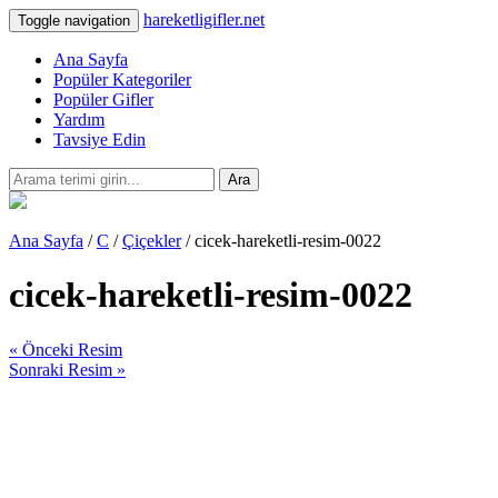
hareketligifler.net
Toggle navigation
Ana Sayfa
Popüler Kategoriler
Popüler Gifler
Yardım
Tavsiye Edin
Ara
Ana Sayfa
/
C
/
Çiçekler
/ cicek-hareketli-resim-0022
cicek-hareketli-resim-0022
« Önceki Resim
Sonraki Resim »