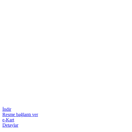
İndir
Resme bağlantı ver
e-Kart
Detaylar