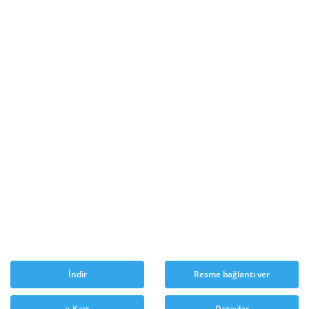
İndir
Resme bağlantı ver
e-Kart
Detaylar