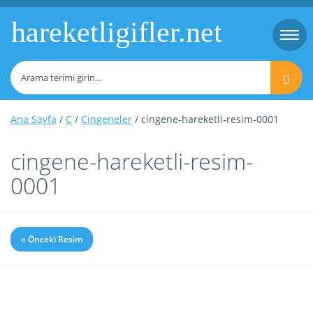
hareketligifler.net
Togg
navi
Ana Sayfa
/
C
/
Çingeneler
/ cingene-hareketli-resim-0001
cingene-hareketli-resim-
0001
« Önceki Resim