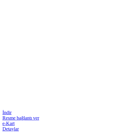
İndir
Resme bağlantı ver
e-Kart
Detaylar