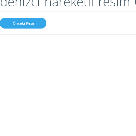
denizci-hareketli-resim
« Önceki Resim