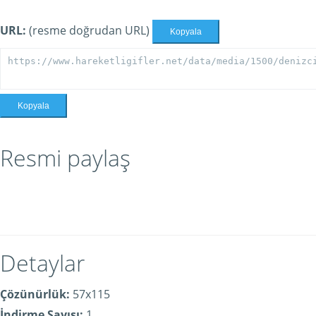
URL:
(resme doğrudan URL)
Kopyala
Kopyala
Resmi paylaş
Detaylar
Çözünürlük:
57x115
İndirme Sayısı:
1