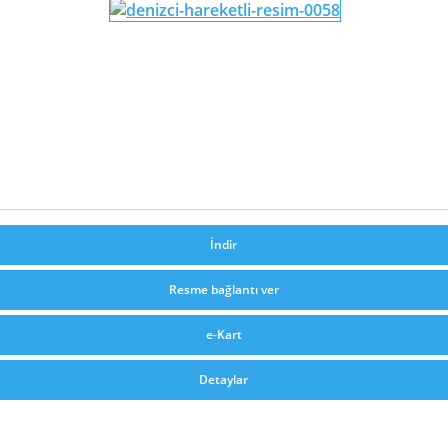
İndir
Resme bağlantı ver
e-Kart
Detaylar