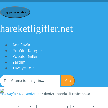
Toggle navigation
hareketligifler.net
Ana Sayfa
Popüler Kategoriler
Popüler Gifler
Yardım
Tavsiye Edin
Ara
Ana Sayfa
/
D
/
Denizciler
/ denizci-hareketli-resim-0058