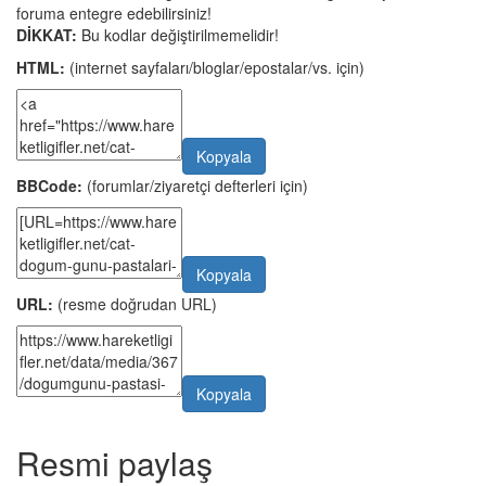
foruma entegre edebilirsiniz!
DİKKAT:
Bu kodlar değiştirilmemelidir!
HTML:
(internet sayfaları/bloglar/epostalar/vs. için)
Kopyala
BBCode:
(forumlar/ziyaretçi defterleri için)
Kopyala
URL:
(resme doğrudan URL)
Kopyala
Resmi paylaş