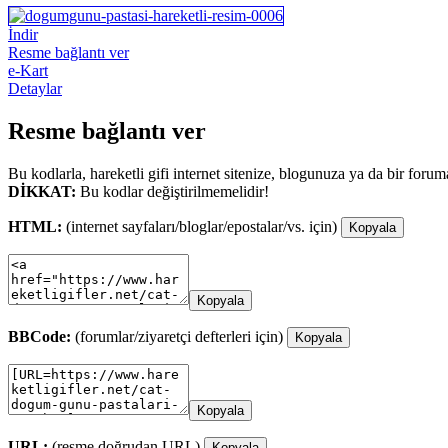
İndir
Resme bağlantı ver
e-Kart
Detaylar
Resme bağlantı ver
Bu kodlarla, hareketli gifi internet sitenize, blogunuza ya da bir forum
DİKKAT:
Bu kodlar değiştirilmemelidir!
HTML:
(internet sayfaları/bloglar/epostalar/vs. için)
Kopyala
Kopyala
BBCode:
(forumlar/ziyaretçi defterleri için)
Kopyala
Kopyala
URL:
(resme doğrudan URL)
Kopyala