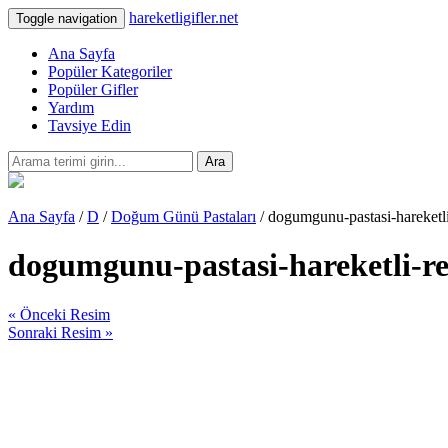
hareketligifler.net
Toggle navigation
Ana Sayfa
Popüler Kategoriler
Popüler Gifler
Yardım
Tavsiye Edin
Ara
Ana Sayfa
/
D
/
Doğum Günü Pastaları
/ dogumgunu-pastasi-hareketl
dogumgunu-pastasi-hareketli-r
« Önceki Resim
Sonraki Resim »