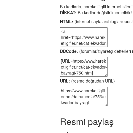
Bu kodlarla, hareketli gifi internet site
DİKKAT:
Bu kodlar değiştirilmemelidir!
HTML:
(internet sayfaları/bloglar/eposta
BBCode:
(forumlar/ziyaretçi defterleri i
URL:
(resme doğrudan URL)
Resmi paylaş