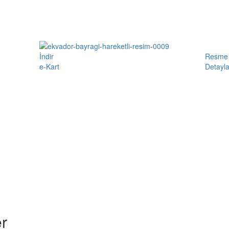
İndir
Resme 
e-Kart
Detayla
r