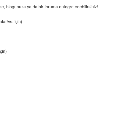
nize, blogunuza ya da bir foruma entegre edebilirsiniz!
lar/vs. için)
çin)