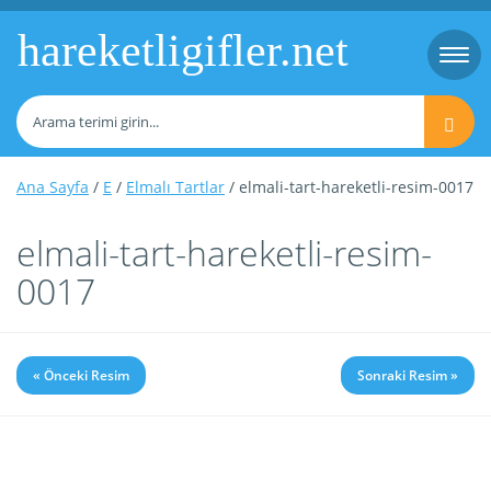
hareketligifler.net
Togg
navi
Ana Sayfa
/
E
/
Elmalı Tartlar
/ elmali-tart-hareketli-resim-0017
elmali-tart-hareketli-resim-
0017
« Önceki Resim
Sonraki Resim »