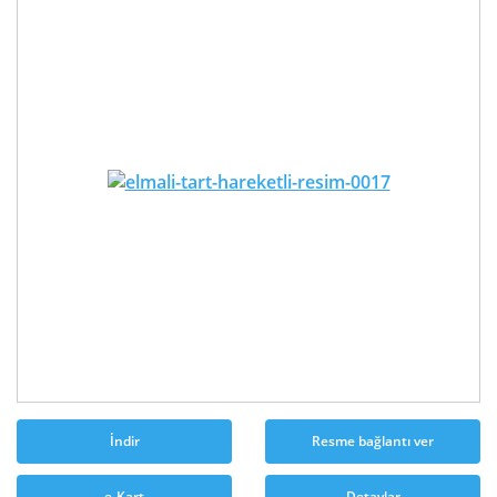
İndir
Resme bağlantı ver
e-Kart
Detaylar