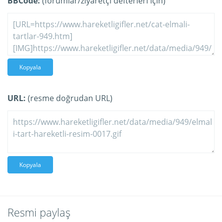
BBCode:
(forumlar/ziyaretçi defterleri için)
Kopyala
URL:
(resme doğrudan URL)
Kopyala
Resmi paylaş