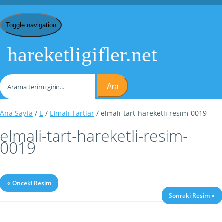
Toggle navigation
hareketligifler.net
Ara
Ana Sayfa
/
E
/
Elmalı Tartlar
/ elmali-tart-hareketli-resim-0019
elmali-tart-hareketli-resim-
0019
« Önceki Resim
Sonraki Resim »