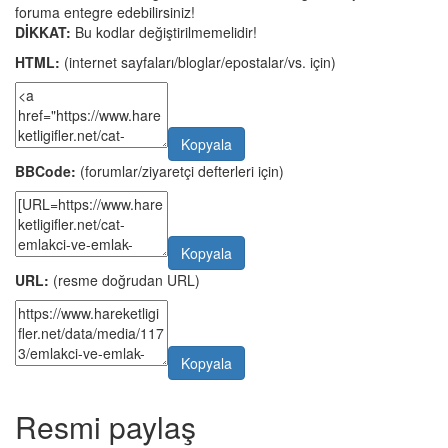
foruma entegre edebilirsiniz!
DİKKAT:
Bu kodlar değiştirilmemelidir!
HTML:
(internet sayfaları/bloglar/epostalar/vs. için)
Kopyala
BBCode:
(forumlar/ziyaretçi defterleri için)
Kopyala
URL:
(resme doğrudan URL)
Kopyala
Resmi paylaş