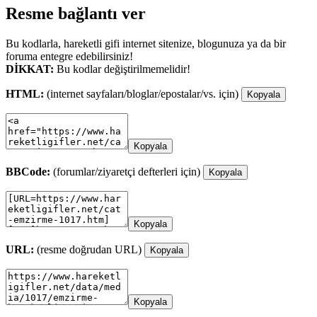
Resme bağlantı ver
Bu kodlarla, hareketli gifi internet sitenize, blogunuza ya da bir
foruma entegre edebilirsiniz!
DİKKAT:
Bu kodlar değiştirilmemelidir!
HTML:
(internet sayfaları/bloglar/epostalar/vs. için)
Kopyala
Kopyala
BBCode:
(forumlar/ziyaretçi defterleri için)
Kopyala
Kopyala
URL:
(resme doğrudan URL)
Kopyala
Kopyala