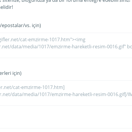
et sitenize, blogunuza ya da bir foruma entegre edebilirsiniz!
lidir!
/epostalar/vs. için)
rleri için)