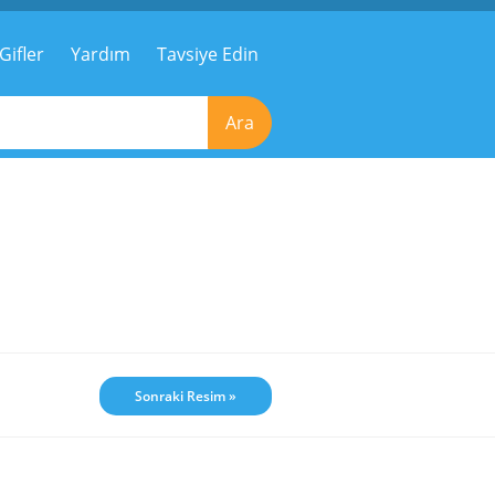
Gifler
Yardım
Tavsiye Edin
Ara
Sonraki Resim »