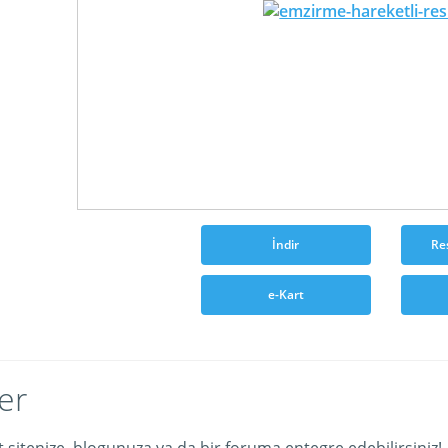
İndir
Re
e-Kart
er