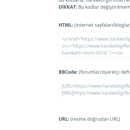
Bu kodlarla, hareketli gifi intern
DİKKAT:
Bu kodlar değiştirilmeme
HTML:
(internet sayfaları/bloglar
BBCode:
(forumlar/ziyaretçi defte
URL:
(resme doğrudan URL)