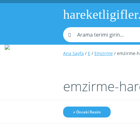
hareketligifler
Ana Sayfa
/
E
/
Emzirme
/ emzirme-ha
emzirme-hare
« Önceki Resim